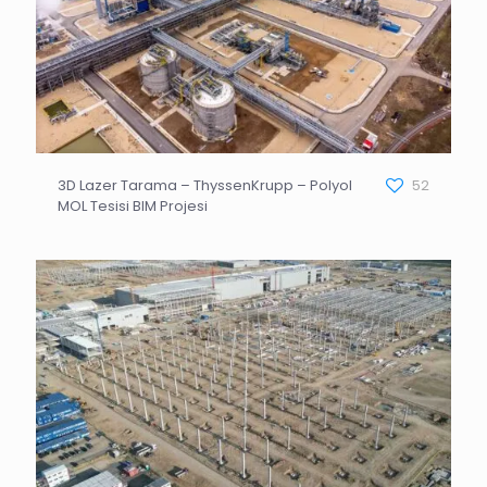
3D Lazer Tarama – ThyssenKrupp – Polyol
52
MOL Tesisi BIM Projesi