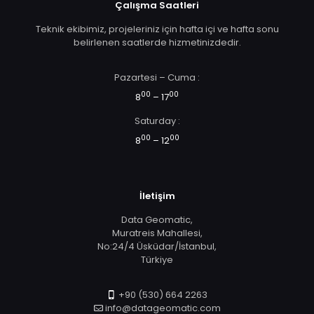
Çalışma Saatleri
Teknik ekibimiz, projeleriniz için hafta içi ve hafta sonu
belirlenen saatlerde hizmetinizdedir.
Pazartesi – Cuma :
00
00
8
– 17
Saturday :
00
00
8
– 12
İletişim
Data Geomatic,
Muratreis Mahallesi,
No:24/4 Üsküdar/İstanbul,
Türkiye
+90 (530) 664 2263
info@datageomatic.com