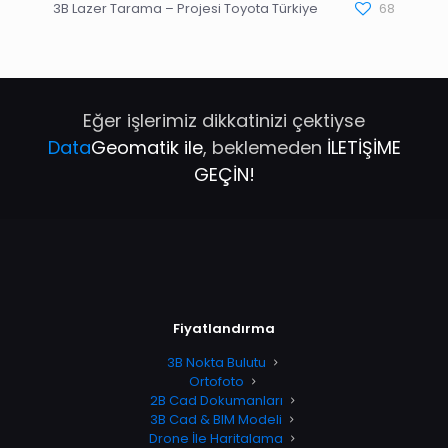
3B Lazer Tarama – Projesi Toyota Türkiye
68
Eğer işlerimiz dikkatinizi çektiyse
Data
Geomatik ile
, beklemeden
İLETİŞİME
GEÇİN!
Fiyatlandırma
3B Nokta Bulutu
Ortofoto
2B Cad Dokumanları
3B Cad & BIM Modeli
Drone İle Haritalama