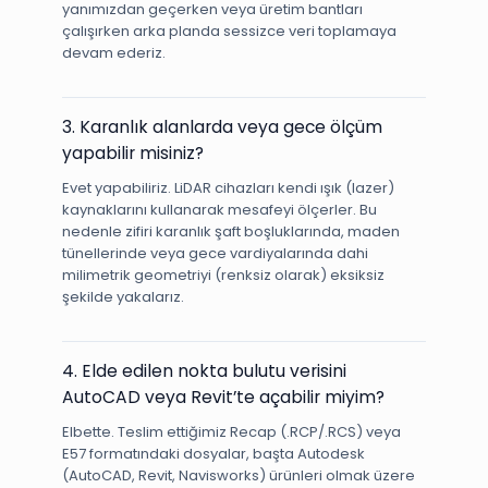
yanımızdan geçerken veya üretim bantları
çalışırken arka planda sessizce veri toplamaya
devam ederiz.
3. Karanlık alanlarda veya gece ölçüm
yapabilir misiniz?
Evet yapabiliriz. LiDAR cihazları kendi ışık (lazer)
kaynaklarını kullanarak mesafeyi ölçerler. Bu
nedenle zifiri karanlık şaft boşluklarında, maden
tünellerinde veya gece vardiyalarında dahi
milimetrik geometriyi (renksiz olarak) eksiksiz
şekilde yakalarız.
4. Elde edilen nokta bulutu verisini
AutoCAD veya Revit’te açabilir miyim?
Elbette. Teslim ettiğimiz Recap (.RCP/.RCS) veya
E57 formatındaki dosyalar, başta Autodesk
(AutoCAD, Revit, Navisworks) ürünleri olmak üzere