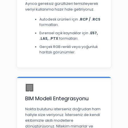
Ayrıca gereksiz gürültüleri temizleyerek
veriyi kullanıma hazır hale getiriyoruz.
Autodesk ürünleri için
.RCP / .RCS
formatları.
Evrensel açık kaynaklar için
.E57,
.LAS, .PTX
formatları.
Gerçek RGB renkli veya yoğunluk
haritalı görünümler.
🏢
BIM Modeli Entegrasyonu
Nokta bulutunu isterseniz doğrudan ham
haliyle size veriyoruz. İsterseniz de kendi
ekibimizle akıllı modellere
dönüştürüyoruz. Nitekim mimarlar ve