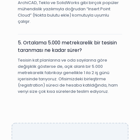
ArchiCAD, Tekla ve SolidWorks gibi birçok popüler
mühendislik yazılımıyla doğrudan “Insert Point
Cloud” (Nokta bulutu ekle) komutuyla uyumlu
çalışır.
5. Ortalama 5.000 metrekarelik bir tesisin
taranması ne kadar sürer?
Tesisin kat planlarına ve oda sayılarına göre
değişiklik gösterse de, açık alanlı bir 5.000
metrekarelik fabrikayı genellikle 1 ila 2 iş günü
içerisinde tarıyoruz. Ofisimizdeki birleştirme
(registration) süreci de hesaba katıldığında, ham
veriyi size çok kısa sürelerde teslim ediyoruz.