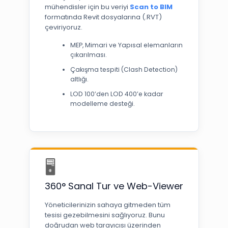
mühendisler için bu veriyi
Scan to BIM
formatında Revit dosyalarına (.RVT)
çeviriyoruz.
MEP, Mimari ve Yapısal elemanların
çıkarılması.
Çakışma tespiti (Clash Detection)
altlığı.
LOD 100’den LOD 400’e kadar
modelleme desteği.
🖥️
360° Sanal Tur ve Web-Viewer
Yöneticilerinizin sahaya gitmeden tüm
tesisi gezebilmesini sağlıyoruz. Bunu
doğrudan web tarayıcısı üzerinden