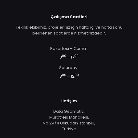
Çalışma Saatleri
Teknik ekibimiz, projeleriniz için hafta içi ve hafta sonu
belirlenen saatlerde hizmetinizdedir.
Pazartesi – Cuma :
00
00
8
– 17
Saturday :
00
00
8
– 12
İletişim
Data Geomatic,
Muratreis Mahallesi,
No:24/4 Üsküdar/İstanbul,
Türkiye