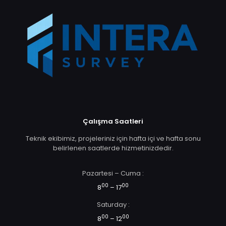
Çalışma Saatleri
Teknik ekibimiz, projeleriniz için hafta içi ve hafta sonu
belirlenen saatlerde hizmetinizdedir.
Pazartesi – Cuma :
00
00
8
– 17
Saturday :
00
00
8
– 12