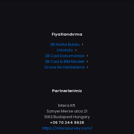
Fiyatlandırma
3B Nokta Bulutu
Ortofoto
2B Cad Dokumanları
3B Cad & BIM Modeli
Drone İle Haritalama
Partnerlerimiz
İntera Kft.
Szinyei Merse utca 21
1063 Budapest Hungary
+36 70 244 9628
https://interasurvey.com/