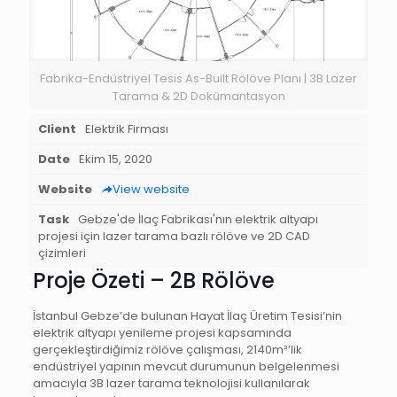
Fabrika-Endüstriyel Tesis As-Built Rölöve Planı | 3B Lazer
Tarama & 2D Dokümantasyon
Client
Elektrik Firması
Date
Ekim 15, 2020
Website
View website
Task
Gebze'de İlaç Fabrikası'nın elektrik altyapı
projesi için lazer tarama bazlı rölöve ve 2D CAD
çizimleri
Proje Özeti – 2B Rölöve
İstanbul Gebze’de bulunan Hayat İlaç Üretim Tesisi’nin
elektrik altyapı yenileme projesi kapsamında
gerçekleştirdiğimiz rölöve çalışması, 2140m²’lik
endüstriyel yapının mevcut durumunun belgelenmesi
amacıyla 3B lazer tarama teknolojisi kullanılarak