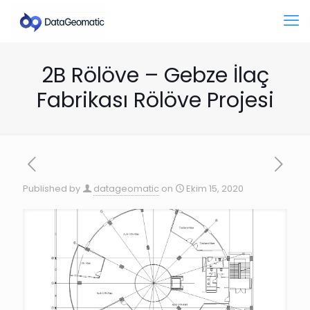
2B Rölöve – Gebze İlaç
Fabrikası Rölöve Projesi
Published by
datageomatic
on
Ekim 15, 2020