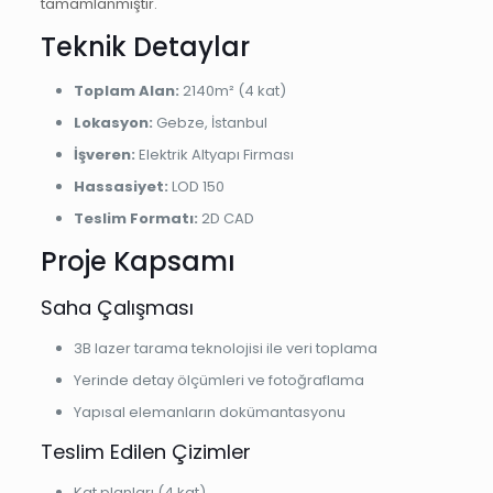
tamamlanmıştır.
Teknik Detaylar
Toplam Alan:
2140m² (4 kat)
Lokasyon:
Gebze, İstanbul
İşveren:
Elektrik Altyapı Firması
Hassasiyet:
LOD 150
Teslim Formatı:
2D CAD
Proje Kapsamı
Saha Çalışması
3B lazer tarama teknolojisi ile veri toplama
Yerinde detay ölçümleri ve fotoğraflama
Yapısal elemanların dokümantasyonu
Teslim Edilen Çizimler
Kat planları (4 kat)