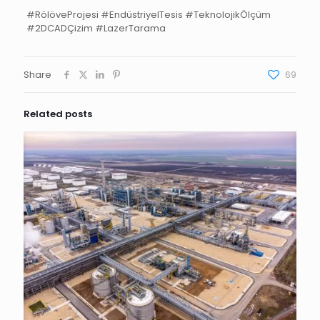
#RölöveProjesi #EndüstriyelTesis #TeknolojikÖlçüm
#2DCADÇizim #LazerTarama
Share
69
Related posts